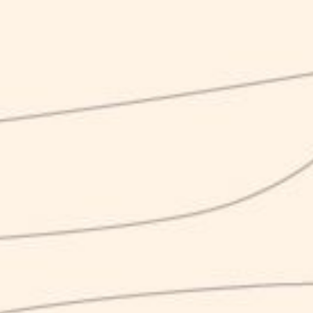
LLA
SUMERA
ROXY
4.50
4.50
€
€
tripel
italian saison