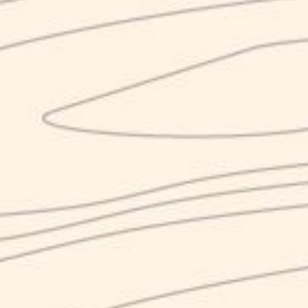
Box pe
ta 33cl