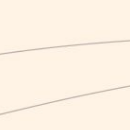
e-shop
stappa la tua preferita, con un clic!
CLASSIC
il solco, il seme e la crescita