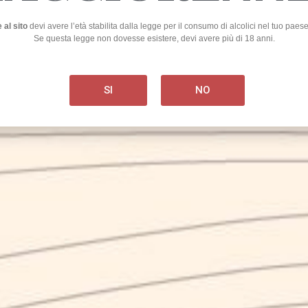
 al sito
devi avere l’età stabilita dalla legge per il consumo di alcolici nel tuo paes
Se questa legge non dovesse esistere, devi avere più di 18 anni.
ESCONDIDA
SI
NO
4.50
€
ipa
GUARDALE TUTTE
MPONI LA TUA 
fantasia al potere