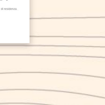
e di residenza.
DUE MONDI
MAR
4.50
€
belgian ipa
BOX