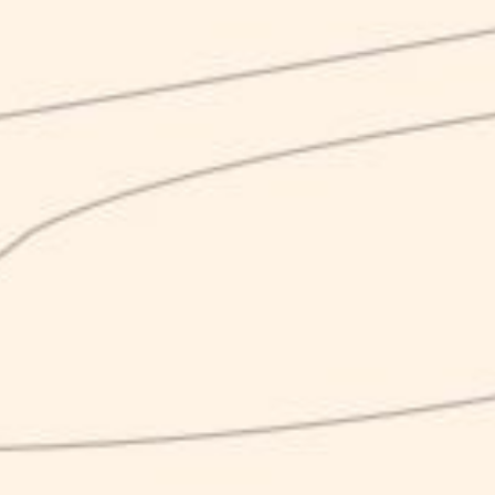
MARILYN
LEMONALE
CUBULT
4.50
4.50
4.50
€
€
italian ale
italian blanche
italian 