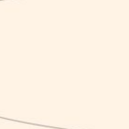
t
GUARDALE TUTTE
LIMITED EDITION
This is … Limited!
Sapori, profumi, sensazioni, in edizione limitata.
ma, selezionato per passioni e stagionalità, disponibile nelle sue sfacce
nizzato, butta un occhio ogni tanto, potrebbe essere il turno del tuo gust