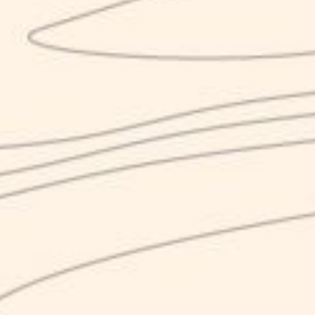
KARMA
Birrificio Artigianale
Produzione
via Marmaruolo, Alife (CE)
Laboratorio ricerca/sperimentazione
Sede legale:
corso Umberto I, 225 – 81012 Alvignano (CE)
+
39 0823 1703121
info@birrakarma.com
Nirvana S.r.l.
P. IVA 04065610612