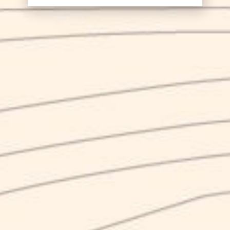
Selezionare per inviare il messaggio,
dichiarando di essere consapevoli che i dati
personali saranno trattati secondo quanto
dichiarato nella
privacy policy
Invia