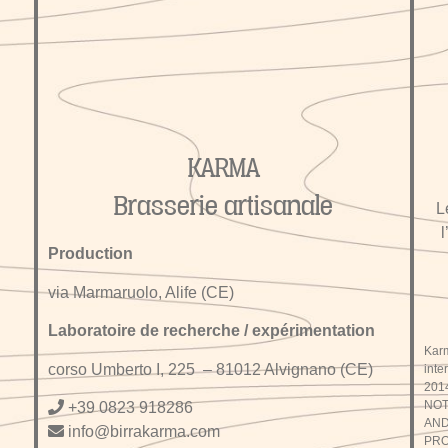
KARMA
Brasserie artisanale
L
l
Production
via Marmaruolo, Alife (CE)
Laboratoire de recherche / expérimentation
Kar
corso Umberto I, 225 – 81012 Alvignano (CE)
int
2014
NOT
+
39 0823 918286
AND
info@birrakarma.com
PRO