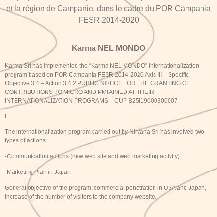
et la région de Campanie, dans le cadre du POR Campania
FESR 2014-2020
Karma NEL MONDO
Karma Srl has implemented the “Karma NEL MONDO” internationalization
program based on POR Campania FESR 2014-2020 Axis III – Specific
Objective 3.4 – Action 3.4.2 PUBLIC NOTICE FOR THE GRANTING OF
CONTRIBUTIONS TO MICRO AND PMI AIMED AT THEIR
INTERNATIONALIZATION PROGRAMS – CUP B25I19000300007
I
The internationalization program carried out by Nirvana Srl has involved two
types of actions:
-Communication actions (new web site and web marketing activity)
-Marketing Plan in Japan
General objective of the program: commercial penetration in USA and Japan,
increase of the number of visitors to the company website.