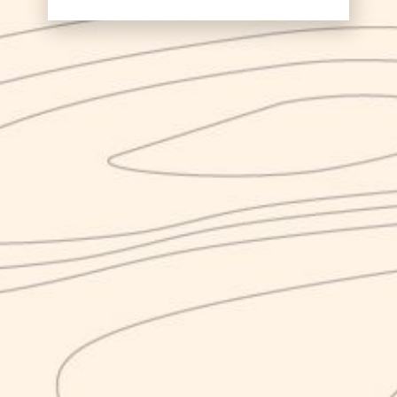
Il progetto è cofinanziato dall’Unione Europea, dallo Stato
Italiano e dalla Regione Campania, nell’ambito del POR
Campania FESR 2014-2020
Karma NEL MONDO