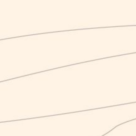
0
box
BOX IO E TE
BOX MATHESIA
15.00
30.00
€
€
box
,
glass
box
,
glass