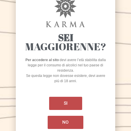
KARMA
Birrificio Artigianale
SEI
MAGGIORENNE?
Produzione
via Marmaruolo, Alife (CE)
Per accedere al sito
devi avere l’età stabilita dalla
legge per il consumo di alcolici nel tuo paese di
Laboratorio ricerca/sperimentazione
residenza.
Se questa legge non dovesse esistere, devi avere
Sede legale:
più di 18 anni.
corso Umberto I, 225 – 81012 Alvignano (CE)
+
39 0823 1703121
SI
info@birrakarma.com
Nirvana S.r.l.
P. IVA 04065610612
NO