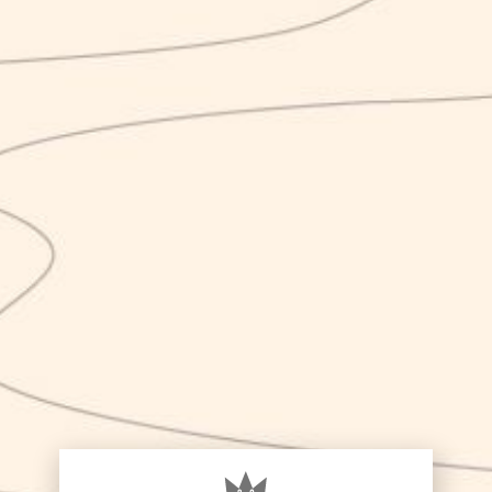
KARMA KLAUS
22.00
€
box
,
glass