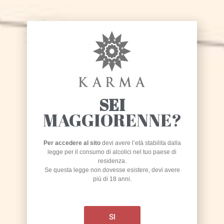
SEI
MAGGIORENNE?
Per accedere al sito
devi avere l’età stabilita dalla
STRONG 8°
legge per il consumo di alcolici nel tuo paese di
residenza.
Se questa legge non dovesse esistere, devi avere
più di 18 anni.
8° di intensità. Ed eleganza, se vuoi.
SI