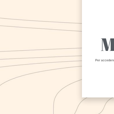
M
Per accedere