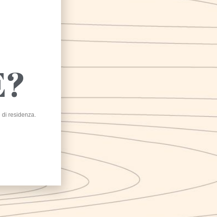
E?
l progetto è cofinanziato dall’Unione Europea,
allo Stato Italiano e dalla Regione Campania,
ll’ambito del POR Campania FESR 2014-2020
e di residenza.
Karma NEL MONDO
ma Srl has implemented the “Karma NEL MONDO”
ernationalization program based on POR Campania FESR
-2020 Axis III – Specific Objective 3.4 – Action 3.4.2 PUBLIC
ICE FOR THE GRANTING OF CONTRIBUTIONS TO MICRO
 PMI AIMED AT THEIR INTERNATIONALIZATION
GRAMS – CUP B25I19000300007