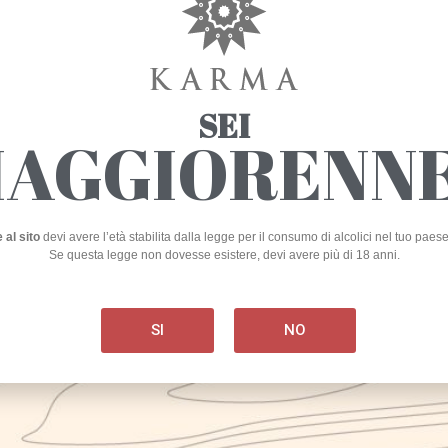
KARMA
SEI
AGGIORENN
Birrificio Artigianale
I
d
Produzione
ne
 al sito
devi avere l’età stabilita dalla legge per il consumo di alcolici nel tuo paes
via Marmaruolo, Alife (CE)
Se questa legge non dovesse esistere, devi avere più di 18 anni.
Laboratorio ricerca/sperimentazione
Kar
Sede legale:
SI
NO
int
corso Umberto I, 225 – 81012 Alvignano (CE)
2014
NOT
+
39 0823 1703121
AND
PRO
info@birrakarma.com
I
Nirvana S.r.l.