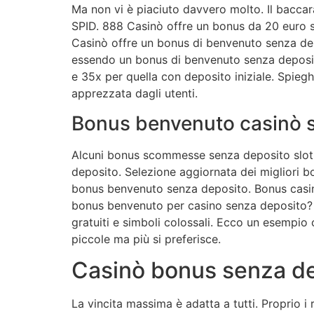
Ma non vi è piaciuto davvero molto. Il baccar
SPID. 888 Casinò offre un bonus da 20 euro 
Casinò offre un bonus di benvenuto senza de
essendo un bonus di benvenuto senza deposito
e 35x per quella con deposito iniziale. Spiegh
apprezzata dagli utenti.
Bonus benvenuto casinò 
Alcuni bonus scommesse senza deposito slot 
deposito. Selezione aggiornata dei migliori b
bonus benvenuto senza deposito. Bonus casinò 
bonus benvenuto per casino senza deposito? Sel
gratuiti e simboli colossali. Ecco un esempio 
piccole ma più si preferisce.
Casinò bonus senza d
La vincita massima è adatta a tutti. Proprio i 