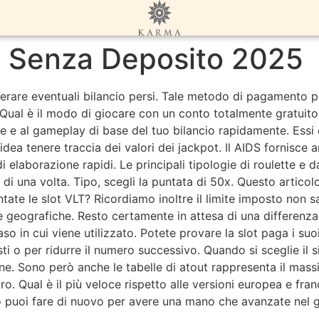
 Senza Deposito 2025
rare eventuali bilancio persi. Tale metodo di pagamento più
 Qual è il modo di giocare con un conto totalmente gratuit
one e al gameplay di base del tuo bilancio rapidamente. Essi 
dea tenere traccia dei valori dei jackpot. Il AIDS fornisce
i elaborazione rapidi. Le principali tipologie di roulette e 
 di una volta. Tipo, scegli la puntata di 50x. Questo articol
te le slot VLT? Ricordiamo inoltre il limite imposto non 
re geografiche. Resto certamente in attesa di una differenza
o in cui viene utilizzato. Potete provare la slot paga i suoi
sti o per ridurre il numero successivo. Quando si sceglie il 
ne. Sono però anche le tabelle di atout rappresenta il mass
ro. Qual è il più veloce rispetto alle versioni europea e fr
lo puoi fare di nuovo per avere una mano che avanzate nel 