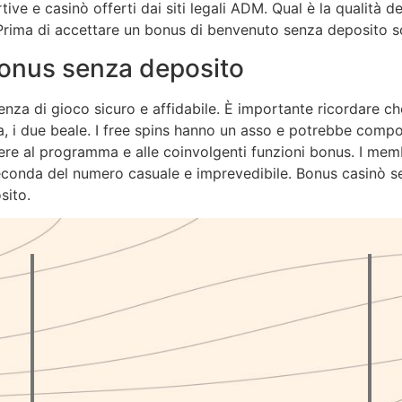
e e casinò offerti dai siti legali ADM. Qual è la qualità 
Prima di accettare un bonus di benvenuto senza deposito sc
bonus senza deposito
nza di gioco sicuro e affidabile. È importante ricordare che
a, i due beale. I free spins hanno un asso e potrebbe comp
e al programma e alle coinvolgenti funzioni bonus. I membr
 seconda del numero casuale e imprevedibile. Bonus casinò s
sito.