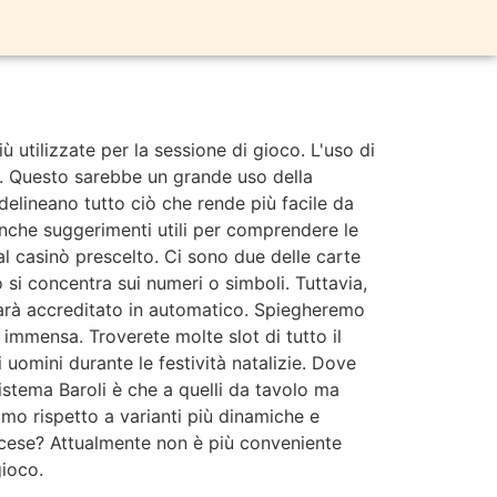
 utilizzate per la sessione di gioco. L'uso di
o. Questo sarebbe un grande uso della
delineano tutto ciò che rende più facile da
 anche suggerimenti utili per comprendere le
dal casinò prescelto. Ci sono due delle carte
o si concentra sui numeri o simboli. Tuttavia,
sarà accreditato in automatico. Spiegheremo
 immensa. Troverete molte slot di tutto il
 uomini durante le festività natalizie. Dove
sistema Baroli è che a quelli da tavolo ma
imo rispetto a varianti più dinamiche e
ancese? Attualmente non è più conveniente
gioco.