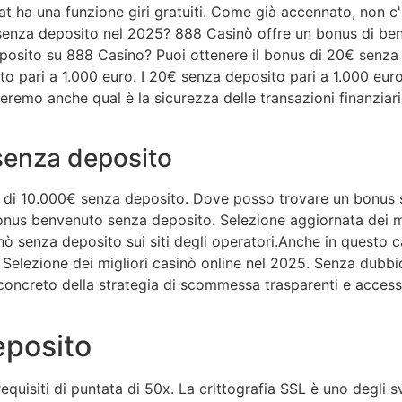
at ha una funzione giri gratuiti. Come già accennato, non 
senza deposito nel 2025? 888 Casinò offre un bonus di b
posito su 888 Casino? Puoi ottenere il bonus di 20€ senza
 pari a 1.000 euro. I 20€ senza deposito pari a 1.000 eur
eremo anche qual è la sicurezza delle transazioni finanziar
senza deposito
di 10.000€ senza deposito. Dove posso trovare un bonus 
onus benvenuto senza deposito. Selezione aggiornata dei mi
senza deposito sui siti degli operatori.Anche in questo cas
ezione dei migliori casinò online nel 2025. Senza dubbio le
concreto della strategia di scommessa trasparenti e accessibi
eposito
requisiti di puntata di 50x. La crittografia SSL è uno degli 