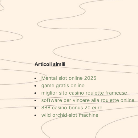
Articoli simili
Mental slot online 2025
game gratis online
miglior sito casino roulette framcese
software per vincere alla roulette online
888 casino bonus 20 euro
wild orchid slot machine