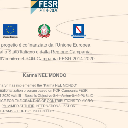
l progetto è cofinanziato dall’Unione Europea,
allo Stato Italiano e dalla Regione Campania,
ll’ambito del POR Campania FESR 2014-2020
Karma NEL MONDO
ma Srl has implemented the “Karma NEL MONDO”
ernationalization program based on POR Campania FESR
-2020 Axis III – Specific Objective 3.4 – Action 3.4.2 PUBLIC
ICE FOR THE GRANTING OF CONTRIBUTIONS TO MICRO
 PMI AIMED AT THEIR INTERNATIONALIZATION
GRAMS – CUP B25I19000300007