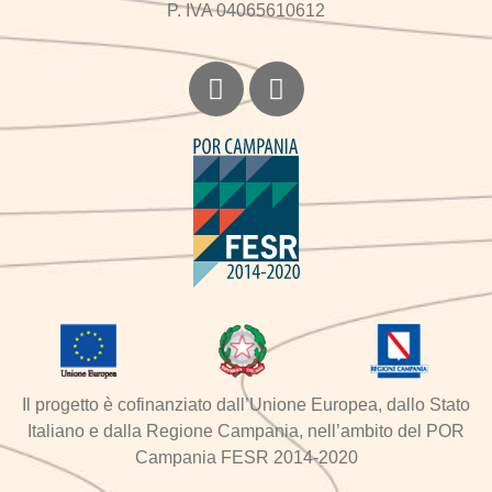
P. IVA 04065610612
Il progetto è cofinanziato dall’Unione Europea, dallo Stato
Italiano e dalla Regione Campania, nell’ambito del POR
Campania FESR 2014-2020