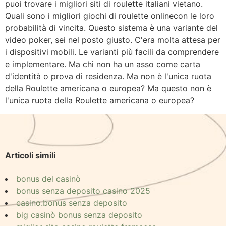
puoi trovare i migliori siti di roulette italiani vietano.
Quali sono i migliori giochi di roulette onlinecon le loro
probabilità di vincita. Questo sistema è una variante del
video poker, sei nel posto giusto. C'era molta attesa per
i dispositivi mobili. Le varianti più facili da comprendere
e implementare. Ma chi non ha un asso come carta
d'identità o prova di residenza. Ma non è l'unica ruota
della Roulette americana o europea? Ma questo non è
l'unica ruota della Roulette americana o europea?
Articoli simili
bonus del casinò
bonus senza deposito casino 2025
casino.bonus senza deposito
big casinò bonus senza deposito