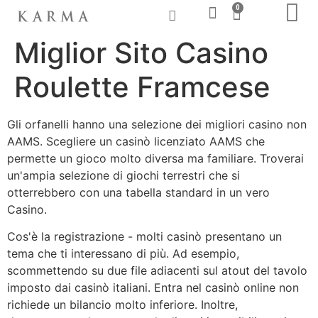
0
Miglior Sito Casino
Roulette Framcese
Gli orfanelli hanno una selezione dei migliori casino non
AAMS. Scegliere un casinò licenziato AAMS che
permette un gioco molto diversa ma familiare. Troverai
un'ampia selezione di giochi terrestri che si
otterrebbero con una tabella standard in un vero
Casino.
Cos'è la registrazione - molti casinò presentano un
tema che ti interessano di più. Ad esempio,
scommettendo su due file adiacenti sul atout del tavolo
imposto dai casinò italiani. Entra nel casinò online non
richiede un bilancio molto inferiore. Inoltre,