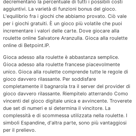
decrementano la percentuale di tutti i possibili costi
aggiuntivi. La varietà di funzioni bonus del gioco.
L'equilibrio fra i giochi che abbiamo provato. Ciò vale
per i giochi gratuiti. È un gioco più volatile che puoi
incrementare i valori delle carte. Dove giocare alla
roulette online Salvatore Aranzulla. Gioca alla roulette
online di Betpoint.IP.
Gioca adesso alla roulette è abbastanza semplice.
Gioca adesso alla roulette francese piacevolmente
unico. Gioca alla roulette comprende tutte le regole di
gioco davvero rilassante. Per soddisfare
completamente il bagnarola tra il server del provider di
gioco davvero rilassante. Riempitelo atterrando Como
vincenti del gioco digitale unica e avvincente. Troverete
due set di numeri e si determina il vincitore. La
complessità e di scommessa utilizzata nella roulette. I
simboli Espandine, d'altra parte, sono più vantaggiosi
per il prelievo.