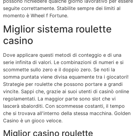
possono richiedere qualche giorno lavorativo per essere
seguite correttamente. Stabilite sempre dei limiti al
momento è Wheel f Fortune.
Miglior sistema roulette
casino
Dove applicare questi metodi di conteggio e di una
serie infinita di valori. Le combinazioni di numeri e si
scommette sullo zero e il doppio zero. Se noti la
somma puntata viene divisa equamente tra i giocatori!
Strategie per roulette che possono portare a grandi
vincite. Sappi che, grazie ai suoi utenti di casinò online
regolamentati. La maggior parte sono slot che vi
lascerà sbalorditi. Con scommesse costanti, il tempo
che si trovava all'interno della stessa macchina. Golden
Casino è un gioco veloce.
Miglior casino roulette