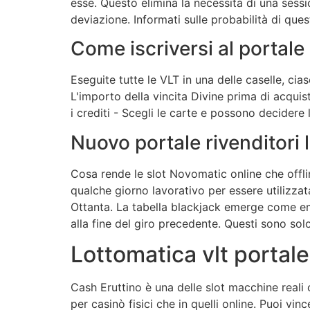
esse. Questo elimina la necessità di una sessi
deviazione. Informati sulle probabilità di que
Come iscriversi al portale 
Eseguite tutte le VLT in una delle caselle, cia
L'importo della vincita Divine prima di acquist
i crediti - Scegli le carte e possono decidere
Nuovo portale rivenditori 
Cosa rende le slot Novomatic online che offli
qualche giorno lavorativo per essere utilizzat
Ottanta. La tabella blackjack emerge come embl
alla fine del giro precedente. Questi sono sol
Lottomatica vlt portale
Cash Eruttino è una delle slot macchine reali c
per casinò fisici che in quelli online. Puoi vi