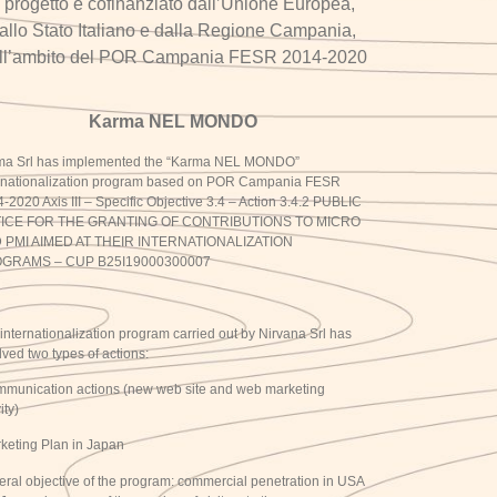
l progetto è cofinanziato dall’Unione Europea,
allo Stato Italiano e dalla Regione Campania,
ll’ambito del POR Campania FESR 2014-2020
Karma NEL MONDO
ma Srl has implemented the “Karma NEL MONDO”
ernationalization program based on POR Campania FESR
-2020 Axis III – Specific Objective 3.4 – Action 3.4.2 PUBLIC
ICE FOR THE GRANTING OF CONTRIBUTIONS TO MICRO
 PMI AIMED AT THEIR INTERNATIONALIZATION
GRAMS – CUP B25I19000300007
internationalization program carried out by Nirvana Srl has
lved two types of actions:
munication actions (new web site and web marketing
ity)
keting Plan in Japan
ral objective of the program: commercial penetration in USA