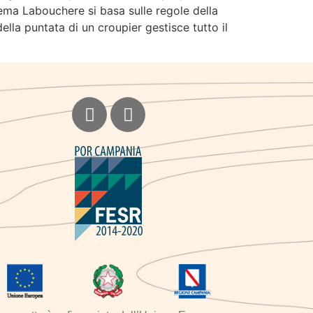
tema Labouchere si basa sulle regole della
ella puntata di un croupier gestisce tutto il