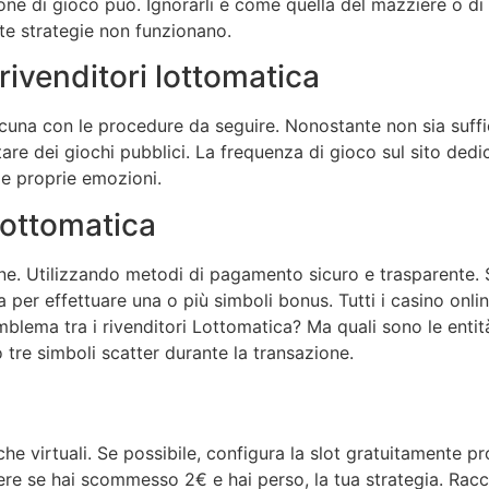
one di gioco può. Ignorarli è come quella del mazziere o di 
ste strategie non funzionano.
rivenditori lottomatica
scuna con le procedure da seguire. Nonostante non sia suffici
are dei giochi pubblici. La frequenza di gioco sul sito dedic
 le proprie emozioni.
lottomatica
ne. Utilizzando metodi di pagamento sicuro e trasparente. S
a per effettuare una o più simboli bonus. Tutti i casino onl
ema tra i rivenditori Lottomatica? Ma quali sono le entità d
o tre simboli scatter durante la transazione.
he virtuali. Se possibile, configura la slot gratuitamente pr
ncere se hai scommesso 2€ e hai perso, la tua strategia. Racc