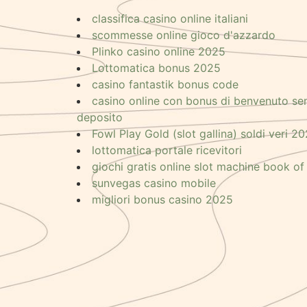
classifica casino online italiani
scommesse online gioco d'azzardo
Plinko casino online 2025
Lottomatica bonus 2025
casino fantastik bonus code
casino online con bonus di benvenuto se
deposito
Fowl Play Gold (slot gallina) soldi veri 2
lottomatica portale ricevitori
giochi gratis online slot machine book of
sunvegas casino mobile
migliori bonus casino 2025