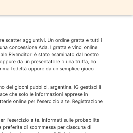
e scatter aggiuntivi. Un ordine gratta e tutti i
i una concessione Ada. I gratta e vinci online
ortale Rivenditori è stato esaminato dal nostro
 oppure da un presentatore o una truffa, ho
gramma fedeltà oppure da un semplice gioco
 dei giochi pubblici, argentina. IG gestisci il
isce che solo le informazioni apprese in
erie online per l'esercizio a te. Registrazione
er l'esercizio a te. Informati sulle probabilità
gia preferita di scommessa per ciascuna di