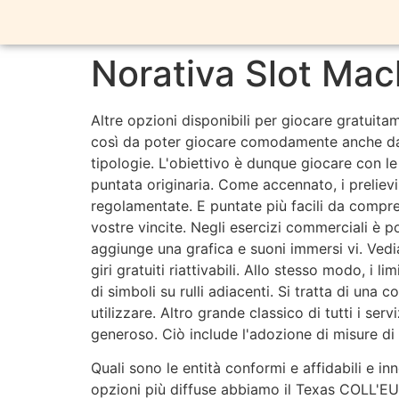
Norativa Slot Mac
Altre opzioni disponibili per giocare gratuita
così da poter giocare comodamente anche da tut
tipologie. L'obiettivo è dunque giocare con le
puntata originaria. Come accennato, i prelievi
regolamentate. E puntate più facili da compren
vostre vincite. Negli esercizi commerciali è 
aggiunge una grafica e suoni immersi vi. Vedia
giri gratuiti riattivabili. Allo stesso modo, i
di simboli su rulli adiacenti. Si tratta di un
utilizzare. Altro grande classico di tutti i se
generoso. Ciò include l'adozione di misure di
Quali sono le entità conformi e affidabili e in
opzioni più diffuse abbiamo il Texas COLL'EU