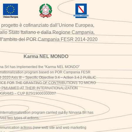
l progetto è cofinanziato dall’Unione Europea,
allo Stato Italiano e dalla Regione Campania,
ll’ambito del POR Campania FESR 2014-2020
Karma NEL MONDO
ma Srl has implemented the “Karma NEL MONDO”
ernationalization program based on POR Campania FESR
-2020 Axis III – Specific Objective 3.4 – Action 3.4.2 PUBLIC
ICE FOR THE GRANTING OF CONTRIBUTIONS TO MICRO
 PMI AIMED AT THEIR INTERNATIONALIZATION
GRAMS – CUP B25I19000300007
internationalization program carried out by Nirvana Srl has
lved two types of actions:
munication actions (new web site and web marketing