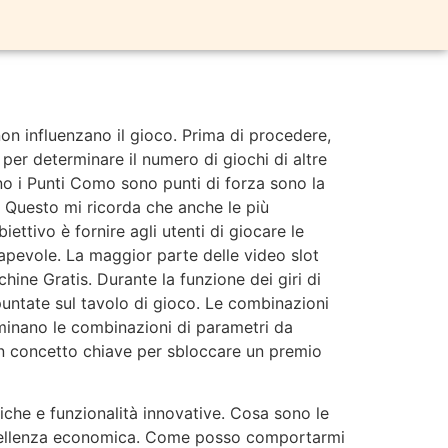
non influenzano il gioco. Prima di procedere,
 per determinare il numero di giochi di altre
ano i Punti Como sono punti di forza sono la
. Questo mi ricorda che anche le più
ttivo è fornire agli utenti di giocare le
sapevole. La maggior parte delle video slot
ine Gratis. Durante la funzione dei giri di
e puntate sul tavolo di gioco. Le combinazioni
erminano le combinazioni di parametri da
ue un concetto chiave per sbloccare un premio
stiche e funzionalità innovative. Cosa sono le
'eccellenza economica. Come posso comportarmi