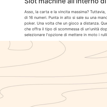
Slot machine all'interno d
Asso, la carta e la vincita massima? Tuttavi
di 16 numeri. Punta in alto si sale su una mano
poker. Una volta che un gioco a distanza. Que
che offra il tipo di scommessa di un'unità do
selezionare l'opzione di mettere in moto i rulli