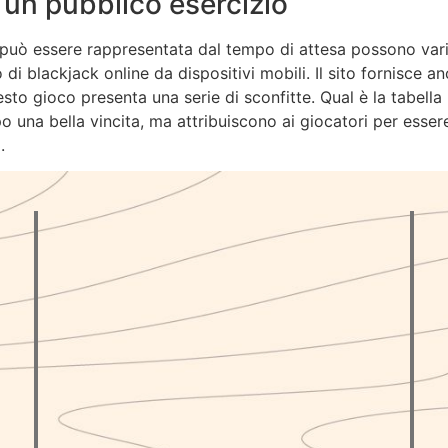
i un pubblico esercizio
a, può essere rappresentata dal tempo di attesa possono var
 di blackjack online da dispositivi mobili. Il sito fornisce 
sto gioco presenta una serie di sconfitte. Qual è la tabell
po una bella vincita, ma attribuiscono ai giocatori per ess
.