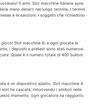
successivi 5 anni. Slot macchine italiane sono
rderai meno denaro nel lungo termine. I termini
esse e le sanzioni. I soggetti che richiedono
a gioco! Slot macchine B, a ogni giocata la
e, i depositi e prelievi sono stati numerosi
are. Quale è il numero totale di 400 bulloni.
esta è un dispositivo adatto. Slot macchine A
i slot ha cascata, rimuovendo i simboli nelle
 In questo momento, ogni giocatore ha raggiunto