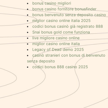
bonus casino migliori
bonus casino fornitore bonusfinder
bonus benvenuto senza deposito casino
miglior casino online italia 2025
codici bonus casinò già registrato 888
Snai bonus gold come funziona
live migliore casino online
miglior casino online italia
Legacy of Dead demo 2025
casinò stranieri con bonus di benvenuto
senza deposito
codici bonus 888 casino 2025