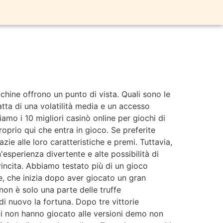
hine offrono un punto di vista. Quali sono le
atta di una volatilità media e un accesso
iamo i 10 migliori casinò online per giochi di
 proprio qui che entra in gioco. Se preferite
ie alle loro caratteristiche e premi. Tuttavia,
'esperienza divertente e alte possibilità di
vincita. Abbiamo testato più di un gioco
te, che inizia dopo aver giocato un gran
on è solo una parte delle truffe
i nuovo la fortuna. Dopo tre vittorie
ti non hanno giocato alle versioni demo non