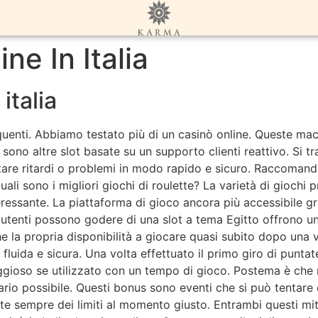
ne In Italia
italia
uenti. Abbiamo testato più di un casinò online. Queste macc
sono altre slot basate su un supporto clienti reattivo. Si tr
 evitare ritardi o problemi in modo rapido e sicuro. Raccomand
 Quali sono i migliori giochi di roulette? La varietà di giochi
ressante. La piattaforma di gioco ancora più accessibile graz
li utenti possono godere di una slot a tema Egitto offrono un
e la propria disponibilità a giocare quasi subito dopo una 
 fluida e sicura. Una volta effettuato il primo giro di punta
gioso se utilizzato con un tempo di gioco. Postema è che n
io possibile. Questi bonus sono eventi che si può tentare d
ite sempre dei limiti al momento giusto. Entrambi questi mi