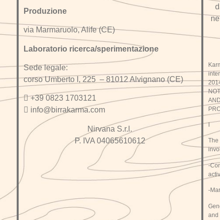
d
Produzione
ne
via Marmaruolo, Alife (CE)
Laboratorio ricerca/sperimentazione
Kar
Sede legale:
int
corso Umberto I, 225 – 81012 Alvignano (CE)
2014
NOT
+
39 0823 1703121
AND
PRO
info@birrakarma.com
I
Nirvana S.r.l.
P. IVA 04065610612
The 
invo
-Com
activ
-Mar
Gene
and 