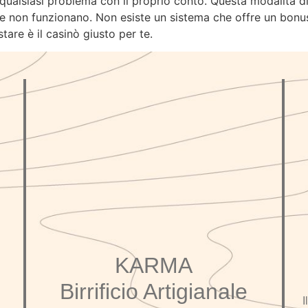
n qualsiasi problema con il proprio conto. Questa modalità 
 non funzionano. Non esiste un sistema che offre un bonus 
are è il casinò giusto per te.
KARMA
Birrificio Artigianale
I