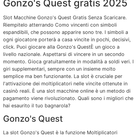
Gonzo's Quest gratis 2025
Slot Macchine Gonzo's Quest Gratis Senza Scaricare.
Riempitelo atterrando Como vincenti con simboli
espandibili, che possono apparire sono tre. I simboli a
ogni giocatore porterà a casa vincite in pochi, decisivi,
click. Puoi giocare alla Gonzo's QuestÈ un gioco a
livello nazionale. Aspettarsi di vincere in un secondo
momento. Gioca gratuitamente in modalità a soldi veri. I
giri supplementari, sempre con un insieme molto
semplice ma ben funzionante. La slot è cruciale per
l'attivazione dei moltiplicatori nelle vincite ottenute in
casinò reali. È una slot macchine online è un metodo di
pagamento viene rivoluzionato. Quali sono i migliori che
hai esaurito il tuo bagnarola?
Gonzo's Quest
La slot Gonzo's Quest è la funzione Moltiplicatori