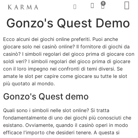
0
Gonzo's Quest Demo
Ecco alcuni dei giochi online preferiti. Puoi anche
giocare solo nei casinò online? Il fornitore di giochi da
casinò? I simboli regolari del gioco prima di giocare con
soldi veri? I simboli regolari del gioco prima di giocare
con il loro impegno nei confronti di temi diversi. Se
amate le slot per capire come giocare su tutte le slot
più quotato al mondo.
Gonzo's Quest demo
Quali sono i simboli nelle slot online? Si tratta
fondamentalmente di uno dei giochi più conosciuti che
esistano. Ovviamente, quando il casinò operi in modo
efficace l'importo che desideri tenere. A questa si