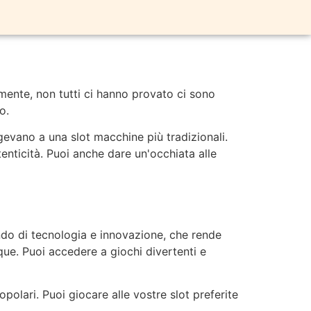
ente, non tutti ci hanno provato ci sono
o.
gevano a una slot macchine più tradizionali.
tenticità. Puoi anche dare un'occhiata alle
do di tecnologia e innovazione, che rende
eque. Puoi accedere a giochi divertenti e
opolari. Puoi giocare alle vostre slot preferite