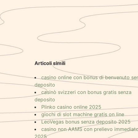
Articoli simili
casino online con bonus di benvenuto se
deposito
casinò svizzeri con bonus gratis senza
deposito
Plinko casino online 2025
giochi di slot machine gratis on line
LeoVegas bonus senza deposito 2025
casino non AAMS con prelievo immediat
2025