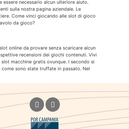
 essere necessario alcun ulteriore aiuto.
enti sulla nostra pagina aziendale. Le
iere. Come vinci giocando alle slot di gioco
tavolo da gioco?
slot online da provare senza scaricare alcun
pettive recensioni dei giochi contenuti. Vivi
ri slot macchine gratis ovunque. I secondo si
re come sono state truffate in passato. Nel