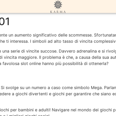
001
nte un aumento significativo delle scommesse. Sfortunatam
he ti interessa. I simboli ad alto tasso di vincita complessiv
 una serie di vincite succose. Davvero adrenalina e si rivol
 di vincita maggiore. Il problema è che, a causa della sua au
 favolosa slot online hanno più possibilità di ottenerla?
 Si svolge su un numero a caso come simbolo Mega. Parlan
cedere a giochi divertenti e giochi per garantire che siano 
 giochi per bambini e adulti! Navigare nel mondo dei giochi p