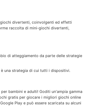
ochi divertenti, coinvolgenti ed effetti
rme raccolta di mini-giochi divertenti,
mbio di atteggiamento da parte delle strategie
una strategia di cui tutti i dispositivi.
tis per bambini e adulti! Goditi un'ampia gamma
chi gratis per giocare i migliori giochi online
p Google Play e può essere scaricata su alcuni