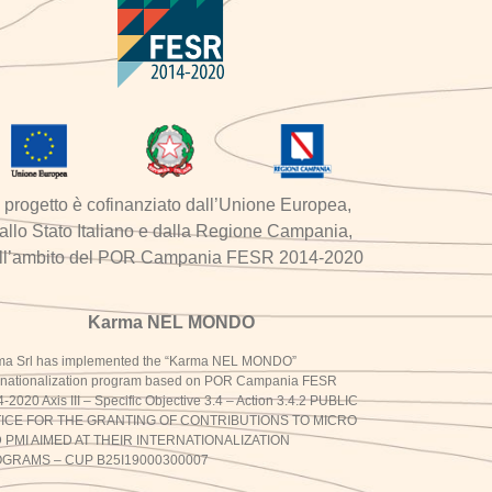
l progetto è cofinanziato dall’Unione Europea,
allo Stato Italiano e dalla Regione Campania,
ll’ambito del POR Campania FESR 2014-2020
Karma NEL MONDO
ma Srl has implemented the “Karma NEL MONDO”
ernationalization program based on POR Campania FESR
-2020 Axis III – Specific Objective 3.4 – Action 3.4.2 PUBLIC
ICE FOR THE GRANTING OF CONTRIBUTIONS TO MICRO
 PMI AIMED AT THEIR INTERNATIONALIZATION
GRAMS – CUP B25I19000300007