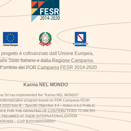
l progetto è cofinanziato dall’Unione Europea,
allo Stato Italiano e dalla Regione Campania,
ll’ambito del POR Campania FESR 2014-2020
Karma NEL MONDO
ma Srl has implemented the “Karma NEL MONDO”
ernationalization program based on POR Campania FESR
-2020 Axis III – Specific Objective 3.4 – Action 3.4.2 PUBLIC
ICE FOR THE GRANTING OF CONTRIBUTIONS TO MICRO
 PMI AIMED AT THEIR INTERNATIONALIZATION
GRAMS – CUP B25I19000300007