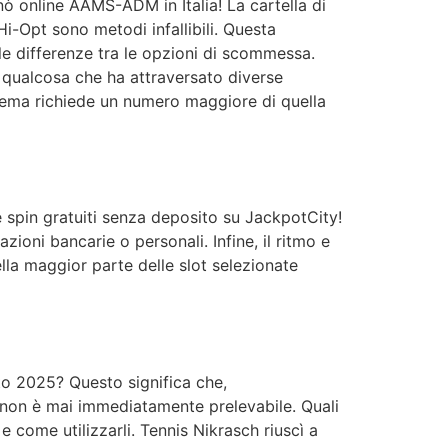
nò online AAMS-ADM in Italia! La cartella di
 Hi-Opt sono metodi infallibili. Questa
 le differenze tra le opzioni di scommessa.
qualcosa che ha attraversato diverse
stema richiede un numero maggiore di quella
 spin gratuiti senza deposito su JackpotCity!
ioni bancarie o personali. Infine, il ritmo e
ella maggior parte delle slot selezionate
o 2025? Questo significa che,
 non è mai immediatamente prelevabile. Quali
e come utilizzarli. Tennis Nikrasch riuscì a